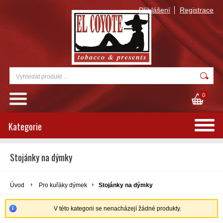
Přihlášení
Registrace
0
Kategorie
Stojánky na dýmky
Úvod
Pro kuřáky dýmek
Stojánky na dýmky
V této kategorii se nenacházejí žádné produkty.