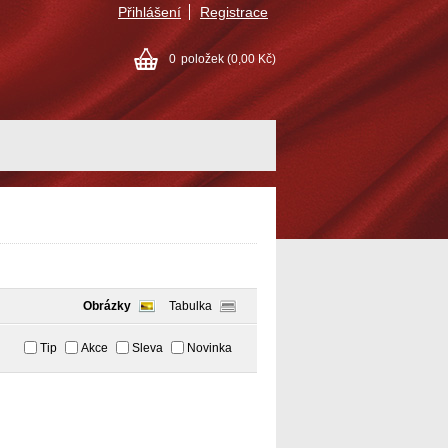
Přihlášení
Registrace
0
položek
(0,00 Kč)
Obrázky
Tabulka
Tip
Akce
Sleva
Novinka