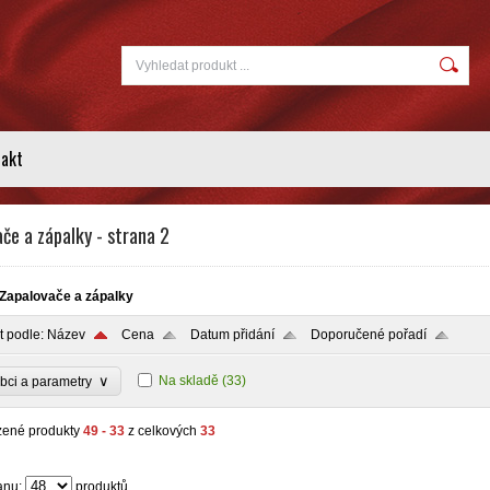
takt
če a zápalky - strana 2
Zapalovače a zápalky
t podle:
Název
Cena
Datum přidání
Doporučené pořadí
∨
Na skladě
(33)
bci a parametry
zené produkty
49 - 33
z celkových
33
anu:
produktů.